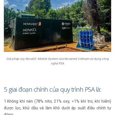
Giải pháp oxy NovaO2- Mobile System của Novamed Vietnam sử dụng công
nghệ PSA
5 giai đoạn chính của quy trình PSA là:
1.Không khí nén (78% nitơ, 21% oxy, <1% khí trơ, khí hiếm)
được lọc, khử dầu và làm khô dưới áp suất điều chỉnh tự
động.