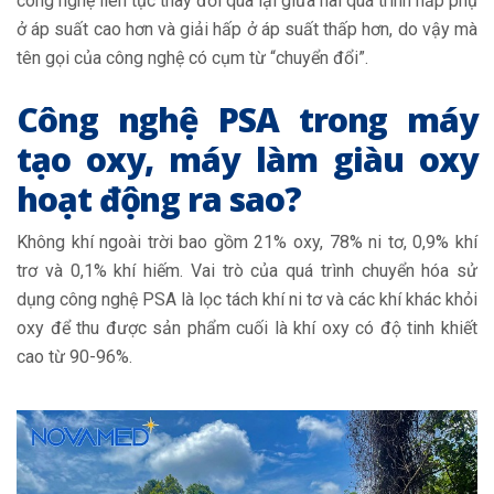
công nghệ liên tục thay đổi qua lại giữa hai quá trình hấp phụ
ở áp suất cao hơn và giải hấp ở áp suất thấp hơn, do vậy mà
tên gọi của công nghệ có cụm từ “chuyển đổi”.
Công nghệ PSA trong máy
tạo oxy, máy làm giàu oxy
hoạt động ra sao?
Không khí ngoài trời bao gồm 21% oxy, 78% ni tơ, 0,9% khí
trơ và 0,1% khí hiếm. Vai trò của quá trình chuyển hóa sử
dụng công nghệ PSA là lọc tách khí ni tơ và các khí khác khỏi
oxy để thu được sản phẩm cuối là khí oxy có độ tinh khiết
cao từ 90-96%.