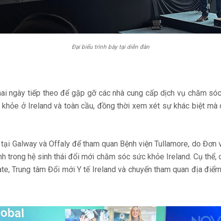
Đại biểu trình bày tại diễn đàn
hai ngày tiếp theo để gặp gỡ các nhà cung cấp dịch vụ chăm só
 khỏe ở Ireland và toàn cầu, đồng thời xem xét sự khác biệt mà 
t tại Galway và Offaly để tham quan Bệnh viện Tullamore, do Đơn
ính trong hệ sinh thái đổi mới chăm sóc sức khỏe Ireland. Cụ thể
e, Trung tâm Đổi mới Y tế Ireland và chuyến tham quan địa điểm 