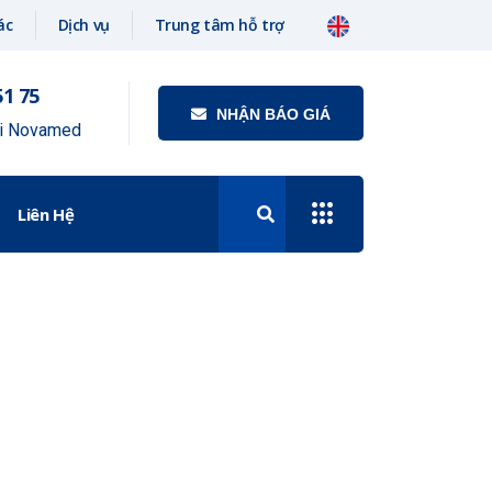
ác
Dịch vụ
Trung tâm hỗ trợ
51 75
NHẬN BÁO GIÁ
ới Novamed
Liên Hệ