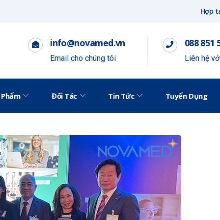
Hợp t
info@novamed.vn
088 851 
Email cho chúng tôi
Liên hệ v
 Phẩm
Đối Tác
Tin Tức
Tuyển Dụng