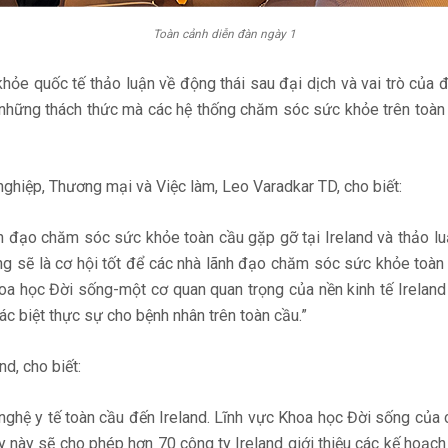
Toàn cảnh diễn đàn ngày 1
hỏe quốc tế thảo luận về động thái sau đại dịch và vai trò của đổ
 những thách thức mà các hệ thống chăm sóc sức khỏe trên toàn 
nghiệp, Thương mại và Việc làm, Leo Varadkar TD, cho biết:
ãnh đạo chăm sóc sức khỏe toàn cầu gặp gỡ tại Ireland và thảo l
g sẽ là cơ hội tốt để các nhà lãnh đạo chăm sóc sức khỏe toàn 
oa học Đời sống-một cơ quan quan trọng của nền kinh tế Ireland 
ác biệt thực sự cho bệnh nhân trên toàn cầu.”
d, cho biết:
nghệ y tế toàn cầu đến Ireland. Lĩnh vực Khoa học Đời sống của c
ày này sẽ cho phép hơn 70 công ty Ireland giới thiệu các kế hoạ