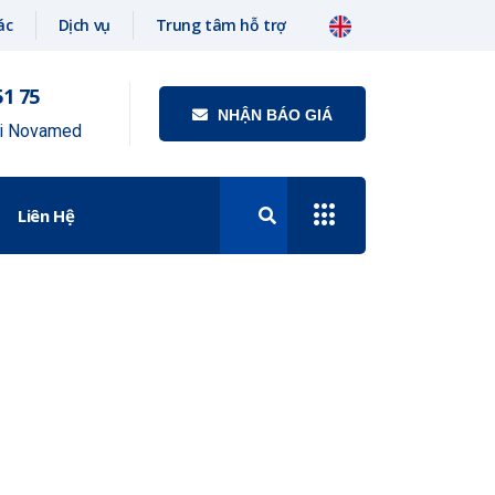
ác
Dịch vụ
Trung tâm hỗ trợ
51 75
NHẬN BÁO GIÁ
ới Novamed
Liên Hệ