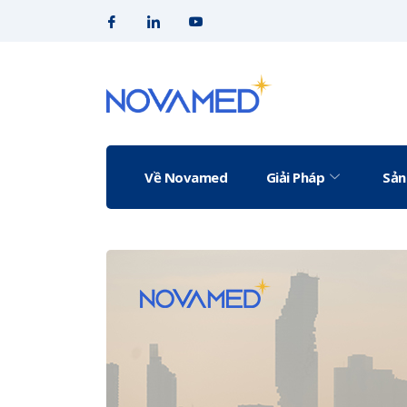
Về Novamed
Giải Pháp
Sản