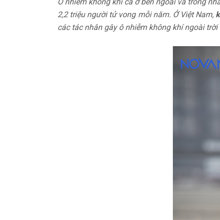
Ô nhiễm không khí cả ở bên ngoài và trong nhà
2,2 triệu người tử vong mỗi năm. Ở Việt Nam,
k
các tác nhân gây ô nhiễm không khí ngoài trời t