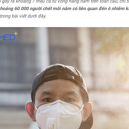
 gây ra khoảng 7 triệu ca tử vong hàng năm trên toàn cầu; chỉ 
hoảng 60.000 người chết mỗi năm có liên quan đến ô nhiễm k
rong bài viết dưới đây.