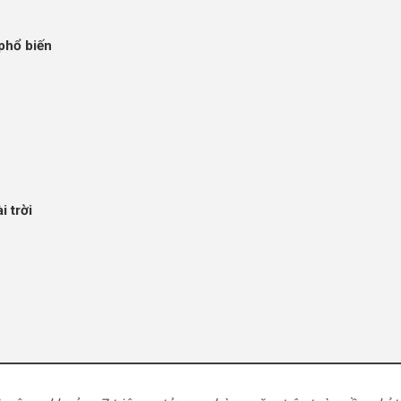
phổ biến
 trời