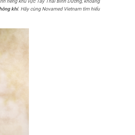
tính riêng khu vực Tây Thái Bình Dương, khoảng
hông khí
. Hãy cùng Novamed Vietnam tìm hiểu