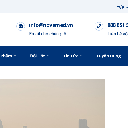
Hợp t
info@novamed.vn
088 851 
Email cho chúng tôi
Liên hệ v
 Phẩm
Đối Tác
Tin Tức
Tuyển Dụng