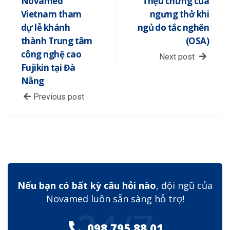
Novamed
Triệu chứng của
Vietnam tham
ngưng thở khi
dự lễ khánh
ngủ do tắc nghẽn
thành Trung tâm
(OSA)
công nghệ cao
Next post
Fujikin tại Đà
Nẵng
Previous post
Nếu bạn có bất kỳ câu hỏi nào
, đội ngũ của
Novamed luôn sẵn sàng hỗ trợ!
24/7
098 795 88 01